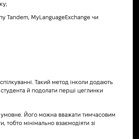
ку;
ипу Tandem, MyLanguageExchange чи
спілкуванні. Такий метод інколи додають
и студента й подолати перші цеглинки
о умовне. Його можна вважати тимчасовим
и, тобто мінімально взаємодіяти зі