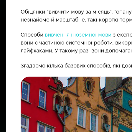
Обіцянки “вивчити мову за місяць”, “опан
незнайоме й масштабне, такі короткі терм
Способи
вивчення іноземної мови
з експр
вони є частиною системної роботи, вико
лайфхаками. У такому разі вони допомага
Згадаємо кілька базових способів, які до