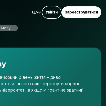
UA
Увійти
Зареєструватися
у мову
ву
високий рівень життя – диво
остатньо всього лиш перетнути кордон.
ніверситеті, а якщо мігрант не здатний