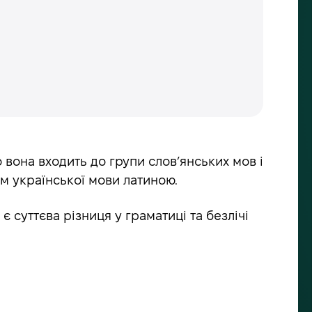
 вона входить до групи слов’янських мов і
ом української мови латиною.
 суттєва різниця у граматиці та безлічі