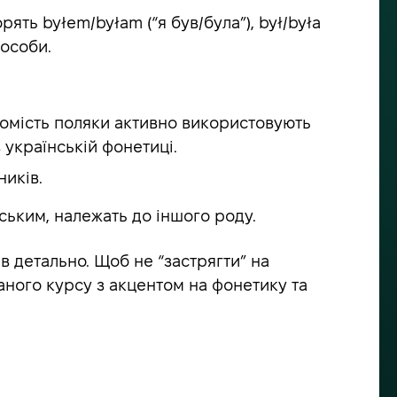
ять byłem/byłam (“я був/була”), był/była
 особи.
 Натомість поляки активно використовують
ю в українській фонетиці.
ників.
їнським, належать до іншого роду.
ив детально. Щоб не “застрягти” на
аного курсу з акцентом на фонетику та