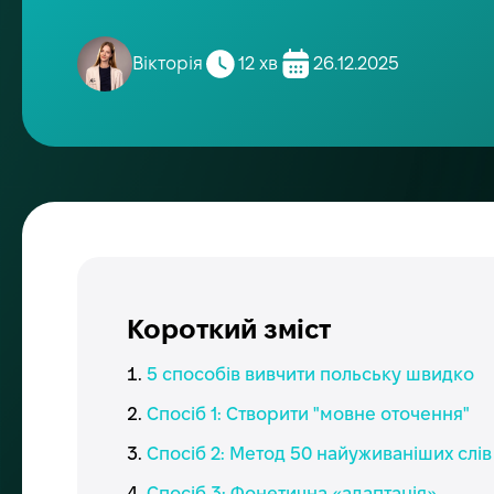
Вікторія
12 хв
26.12.2025
Короткий зміст
5 способів вивчити польську швидко
Спосіб 1: Створити "мовне оточення"
Спосіб 2: Метод 50 найуживаніших слів
Спосіб 3: Фонетична «адаптація»