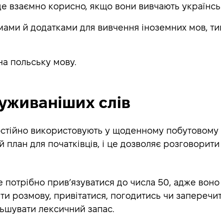
де взаємно корисно, якщо вони вивчають українсь
ами й додатками для вивчення іноземних мов, т
на польську мову.
йуживаніших слів
постійно використовують у щоденному побутовому 
 план для початківців, і це дозволяє розговорит
 потрібно прив’язуватися до числа 50, адже вон
ти розмову, привітатися, погодитись чи заперечит
ьшувати лексичний запас.