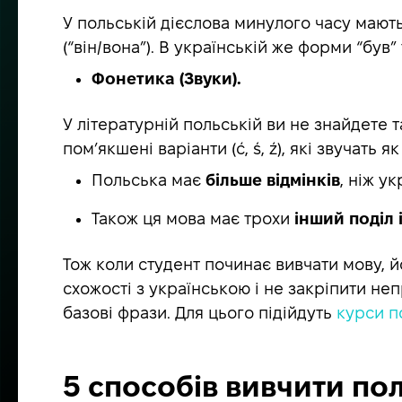
У польській дієслова минулого часу мають 
(“він/вона”). В українській же форми “був
Фонетика (Звуки).
У літературній польській ви не знайдете та
пом’якшені варіанти (ć, ś, ź), які звучать як
Польська має
більше відмінків
, ніж у
Також ця мова має трохи
інший поділ 
Тож коли студент починає вивчати мову, йо
схожості з українською і не закріпити не
базові фрази. Для цього підійдуть
курси п
5 способів вивчити по