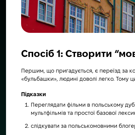
Спосіб 1: Створити “м
Першим, що пригадується, є переїзд за ко
«бульбашки», людині доволі легко. Тому ц
Підказки
Переглядати фільми в польському дубл
мультфільмів та простої базової лексик
слідкувати за польськомовними блог