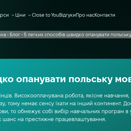
урси
Ціни
Close to You
Відгуки
Про нас
Контакти
ВІДКРИТИ ПІДМЕНЮ
ВІДКРИТИ ПІДМЕНЮ
вна
Блог
5 легких способів швидко опанувати польськ
дко опанувати польську мо
нців. Високооплачувана робота, якісне навчання, 
у, тому немає сенсу їхати на інший континент. Д
ви, то обмежує собі вибір навчальних програм в у
чає шанс на престижне працевлаштування.