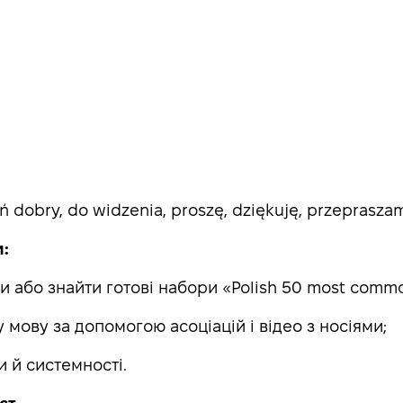
eń dobry, do widzenia, proszę, dziękuję, przepraszam
:
ки або знайти готові набори «Polish 50 most comm
мову за допомогою асоціацій і відео з носіями;
и й системності.