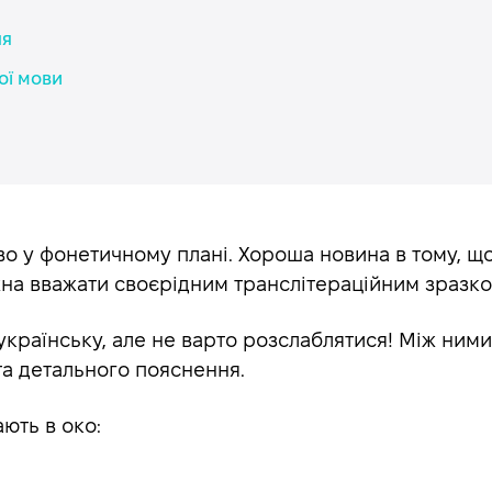
ня
ої мови
о у фонетичному плані. Хороша новина в тому, що
ожна вважати своєрідним транслітераційним зразк
країнську, але не варто розслаблятися! Між ними є
та детального пояснення.
ають в око: