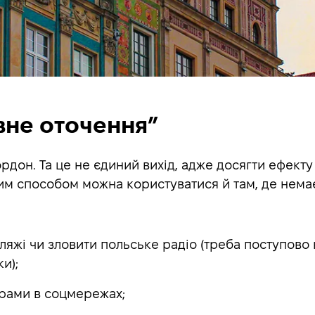
овне оточення”
рдон. Та це не єдиний вихід, адже досягти ефекту
им способом можна користуватися й там, де немає
яжі чи зловити польське радіо (треба поступово 
и);
ерами в соцмережах;