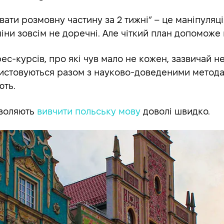
увати розмовну частину за 2 тижні” – це маніпуляц
іни зовсім не доречні. Але чіткий план допоможе
ес-курсів, про які чув мало не кожен, зазвичай н
ристовуються разом з науково-доведеними метода
ють.
зволяють
вивчити польську мову
доволі швидко.