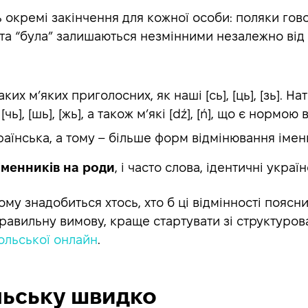
окремі закінчення для кожної особи: поляки говор
” та “була” залишаються незмінними незалежно від
ких м’яких приголосних, як наші [сь], [ць], [зь].
 [чь], [шь], [жь], а також м’які [dź], [ń], що є нормо
країнська, а тому – більше форм відмінювання імен
іменників на роди
, і часто слова, ідентичні укра
му знадобиться хтось, хто б ці відмінності поясн
правильну вимову, краще стартувати зі структуров
ольської онлайн
.
льську швидко