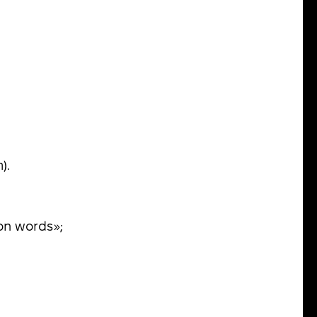
).
on words»;