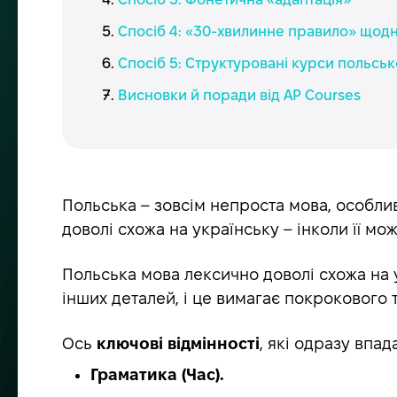
Спосіб 4: «30-хвилинне правило» щод
Спосіб 5: Структуровані курси польськ
Висновки й поради від AP Courses
Польська – зовсім непроста мова, особлив
доволі схожа на українську – інколи її м
Польська мова лексично доволі схожа на у
інших деталей, і це вимагає покрокового 
Ось
ключові відмінності
, які одразу впад
Граматика (Час).