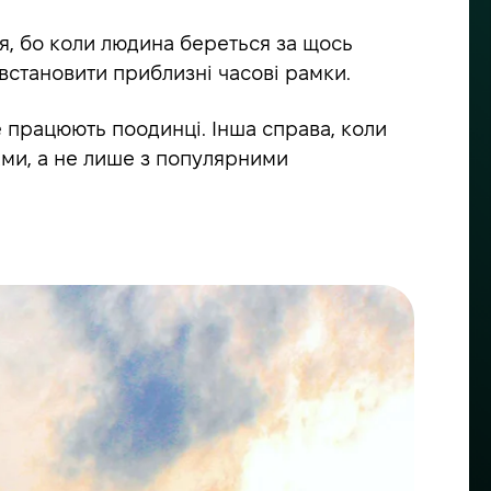
ія, бо коли людина береться за щось
 встановити приблизні часові рамки.
е працюють поодинці. Інша справа, коли
ми, а не лише з популярними