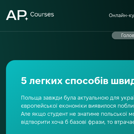
Онлайн-к
Голо
5 легких способів шви
Польща завжди була актуальною для украї
європейської економіки виявилося поблиз
Але якщо студент не знатиме польської мо
відтворити хоча б базові фрази, то втра