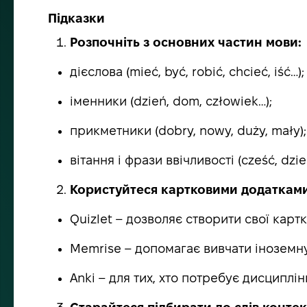
Підказки
Розпочніть з основних частин мови:
дієслова (mieć, być, robić, chcieć, iść…);
іменники (dzień, dom, człowiek…);
прикметники (dobry, nowy, duży, mały);
вітання і фрази ввічливості (cześć, dzi
Користуйтеся картковими додатками
Quizlet – дозволяє створити свої карт
Memrise – допомагає вивчати іноземну 
Anki – для тих, хто потребує дисциплін