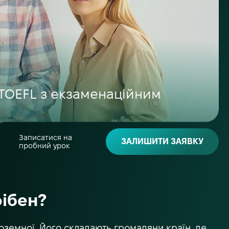
у TOEFL з екзаменаційним
Записатися на
ЗАЛИШИТИ ЗАЯВКУ
пробний урок
рібен?
іноземної. Його складають громадяни країн, де