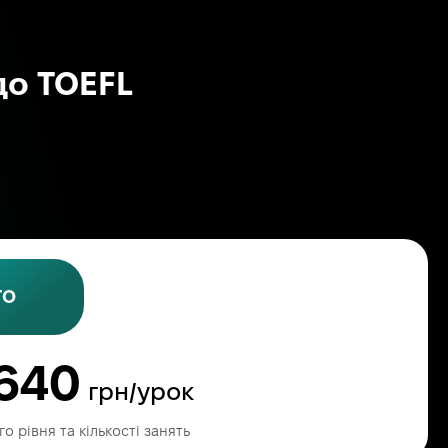
 до TOEFL
ГО
640
грн/урок
о рівня та кількості занять