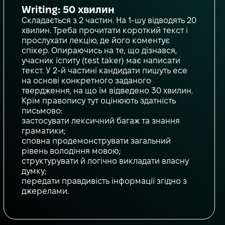
Writing: 50 хвилин
Складається з 2 частин. На 1-шу відводять 20
хвилин. Треба прочитати короткий текст і
прослухати лекцію, де його коментує
спікер. Опираючись на те, що дізнався,
учасник іспиту (test taker) має написати
текст. У 2-й частині кандидати пишуть есе
на основі конкретного заданого
твердження, на що їм відведено 30 хвилин.
Крім правопису тут оцінюють здатність
письмово:
застосувати лексичний багаж та знання
граматики;
сповна продемонструвати загальний
рівень володіння мовою;
структурувати й логічно викладати власну
думку;
передати правдивість інформації згідно з
джерелами.