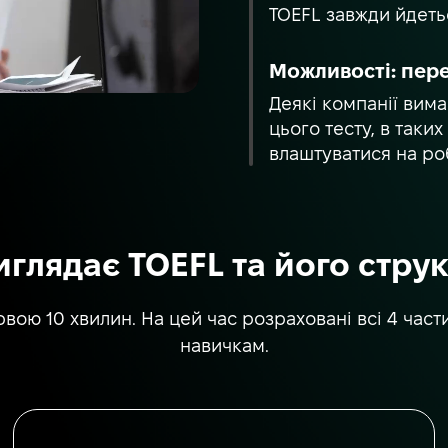
TOEFL завжди йдеть
Можливості: пере
Деякі компанії вима
цього тесту, в таки
влаштуватися на ро
иглядає TOEFL та його стру
вою 10 хвилин. На цей час розраховані всі 4 част
навичкам.