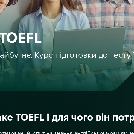
 TOEFL
майбутнє. Курс підготовки до тест
ке TOEFL і для чого він пот
дартизований іспит на знання англійської мови як 