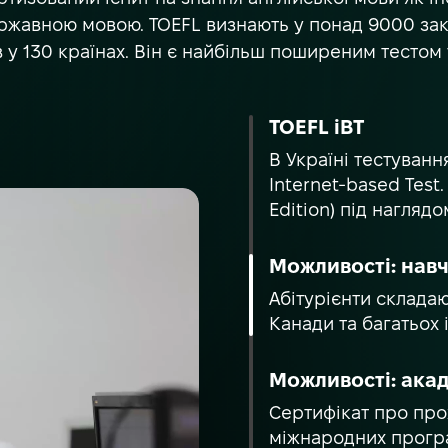
ржавною мовою. TOEFL визнають у понад 9000 закл
у 130 країнах. Він є найбільш поширеним тестом у с
TOEFL iBT
В Україні тестуван
Internet-based Test
Edition) під наглядо
Можливості: нав
Абітурієнти складаю
Канади та багатьох 
Можливості: акад
Сертифікат про про
міжнародних програ