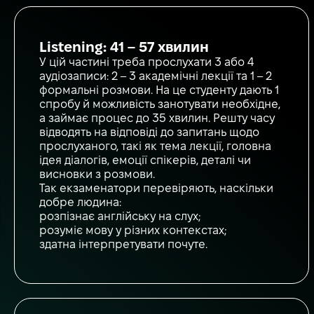
Listening: 41 – 57 хвилин
У цій частині треба прослухати 3 або 4
аудіозаписи: 2 – 3 академічні лекції та 1 – 2
формальні розмови. На це студенту дають 1
спробу й можливість занотувати необхідне,
а займає процес до 35 хвилин. Решту часу
відводять на відповіді до запитань щодо
прослуханого, такі як тема лекції, головна
ідея діалогів, емоції спікерів, деталі чи
висновки з розмови.
Так екзаменатори перевіряють, наскільки
добре людина:
розпізнає англійську на слух;
розуміє мову у різних контекстах;
здатна інтерпретувати почуте.