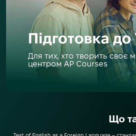
Підготовка до
Для тих, хто творить своє 
центром AP Courses
Що та
Test of English as a Foreign Language – стан