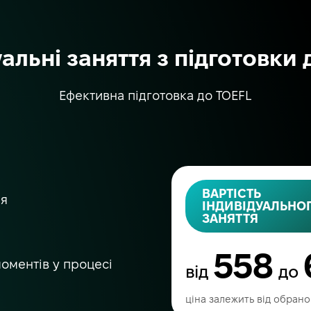
альні заняття з підготовки
Ефективна підготовка до TOEFL
ВАРТІСТЬ
ня
ІНДИВІДУАЛЬНО
ЗАНЯТТЯ
558
оментів у процесі
від
до
ціна залежить від обраног