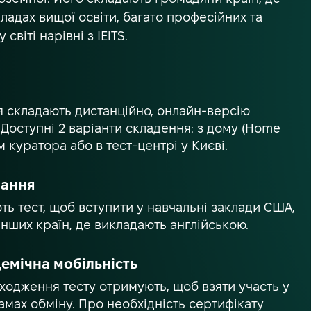
адах вищої освіти, багато професійних та
віті нарівні з IElTS.
ня складають дистанційно, онлайн-версію
. Доступні 2 варіанти складення: з дому (Home
м куратора або в тест-центрі у Києві.
чання
ть тест, щоб вступити у навчальні заклади США,
інших країн, де викладають англійською.
емічна мобільність
ходження тесту отримують, щоб взяти участь у
мах обміну. Про необхідність сертифікату