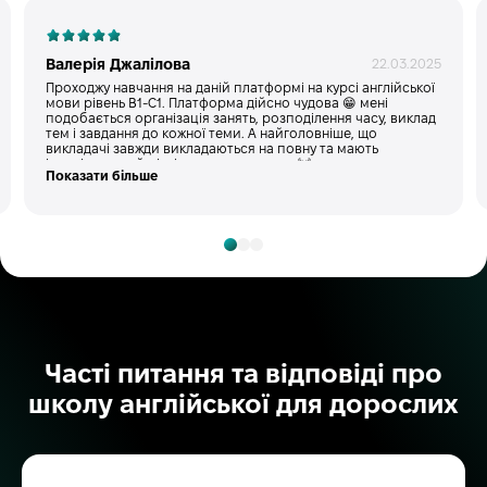
Валерія Джалілова
22.03.2025
Проходжу навчання на даній платформі на курсі англійської
мови рівень В1-С1. Платформа дійсно чудова 😁 мені
подобається організація занять, розподілення часу, виклад
тем і завдання до кожної теми. А найголовніше, що
викладачі завжди викладаються на повну та мають
індивідуальний підхід до кожного учня 💓 а також дуже
Показати більше
підходить для тих, кому важко керувати своїм часом і мають
змішаний режим роботи, оскільки заняття відбувтьсч двічі
на день та й матеріали занять завжди зберігаються на
платформі. Класно, що дуже часто є спікінг клаби, де ви в
маленьких групах обговорюєте різні теми і одразу
аналізують вашу вимову та граматику ☺️
Часті питання та відповіді про
школу англійської для дорослих