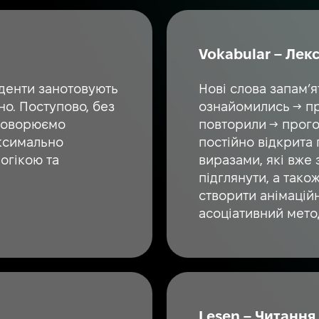
Vokabular – Лек
уденти занотовують
Нові слова запам’
о. Поступово, без
ознайомились → пр
оговорюємо
повторили → прого
аксимально
постійно відкрита
огікою та
виразами, які вже
підглянути, а тако
створити анімацій
асоціативний мето
Lesen – Читання