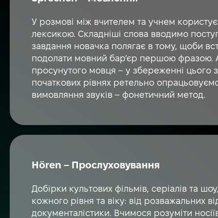
У розмові між вчителем та учнем користу
лексикою. Складніші слова вводимо посту
завдання новачка полягає в тому, щоби вст
подолати мовний бар’єр першою фразою. 
просунутого мовця – у збереженні цього зв
початкових рівнях ретельно опрацьовуєм
вимовляння звуків – фонетичний метод.
Hören – Прослуховування
Добірки культових фільмів, серіалів та шоу,
кожного рівня та віку: від розважальних в
документалістики. Вчимося розуміти носіїв