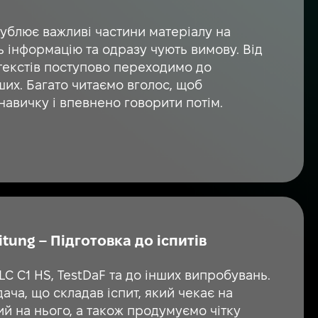
ублює важливі частини матеріалу на
ь інформацію та одразу чують вимову. Від
текстів поступово переходимо до
ших. Багато читаємо вголос, щоб
навичку і впевнено говорити потім.
tung – Підготовка до іспитів
ELC C1 HS, TestDaF та до інших випробувань.
ча, що складав іспит, який чекає на
ий на нього, а також продумуємо чітку