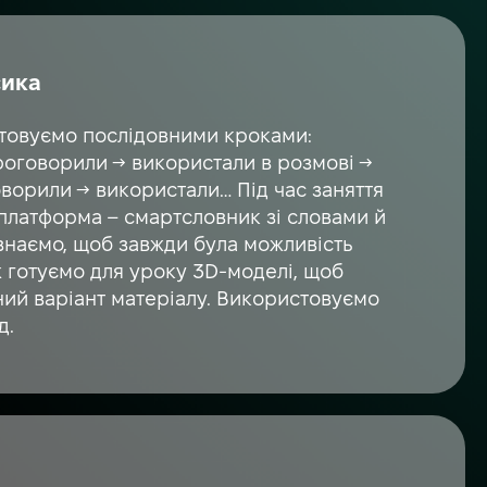
сика
ятовуємо послідовними кроками:
оговорили → використали в розмові →
ворили → використали… Під час заняття
 платформа – смартсловник зі словами й
 знаємо, щоб завжди була можливість
ж готуємо для уроку 3D-моделі, щоб
ний варіант матеріалу. Використовуємо
д.