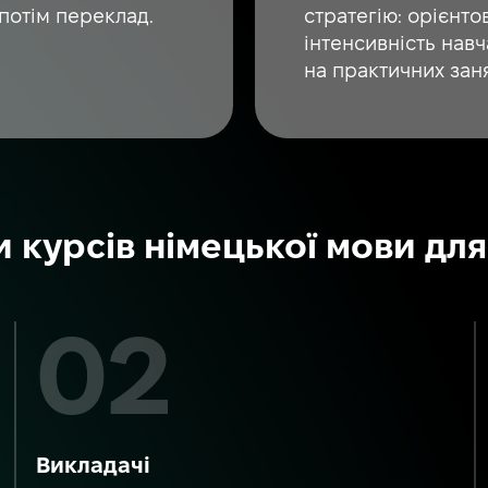
потім переклад.
стратегію: орієнто
інтенсивність нав
на практичних заня
 курсів німецької мови для 
Викладачі