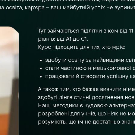
ша освіта, кар’єра – ваш майбутній успіх не зупини
Тут займаються підлітки віком від 11
рівнів: від А1 до С1.
Курс підходить для тих, хто мріє:
здобути освіту за найвищими сві
стати частиною німецькомовної с
працювати й створити успішну ка
А також тим, хто бажає вивчити нім
здобуті лінгвістичні досягнення н
Наші методики є чудовою альтернат
розроблені для учнів, що ніяк не м
розуміють, що їм не достатньо знань