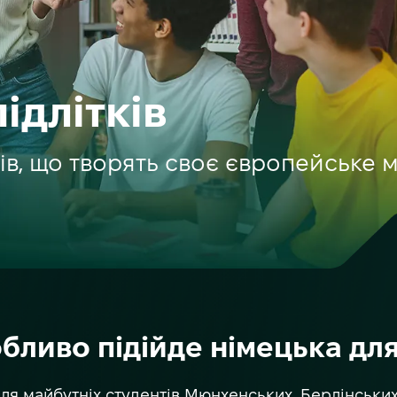
ідлітків
ків, що творять своє європейське 
бливо підійде німецька для 
ля майбутніх студентів Мюнхенських, Берлінських