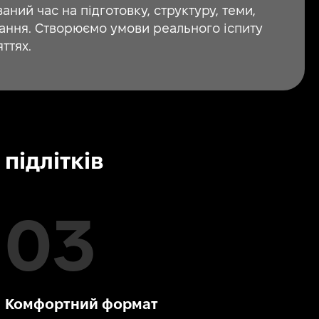
ваний час на підготовку, структуру, теми,
чання. Створюємо умови реального іспиту
ттях.
підлітків
Комфортний формат