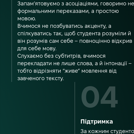
Запам’ятовуємо з асоціаціями, говоримо н
формальними переказами, а простою
мовою.
Вчимося не позбуватись акценту, а
спілкуватись так, щоб студента розуміли й
він розумів сам себе – повноцінно відкрив
для себе мову.
Слухаємо без субтитрів, вчимося
перекладати не лише слова, а й інтонації –
тобто відрізняти “живе” мовлення від
завченого тексту.
Підтримка
За кожним студент