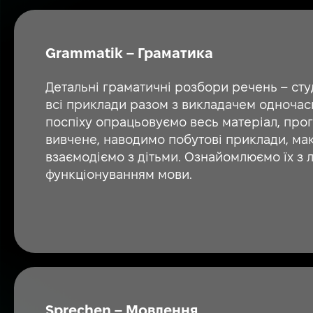
Grammatik – Граматика
Детальні граматичні розбори речень – ст
всі приклади разом з викладачем одночасн
поспіху опрацьовуємо весь матеріал, пр
вивчене, наводимо побутові приклади, м
взаємодіємо з дітьми. Ознайомлюємо їх з л
функціонуванням мови.
Sprechen – Мовлення