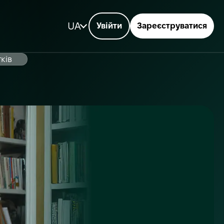
UA
Увійти
Зареєструватися
тків