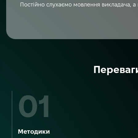
Постійно слухаємо мовлення викладача, а 
Переваги
Методики