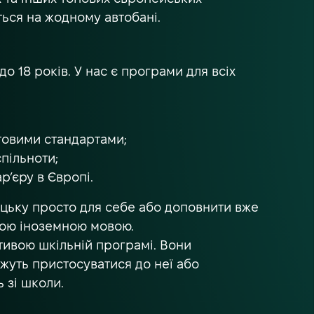
ться на жодному автобані.
 до 18 років. У нас є програми для всіх
товими стандартами;
пільноти;
р’єру в Європі.
ецьку просто для себе або доповнити вже
овою іноземною мовою.
ивою шкільній програмі. Вони
ожуть пристосуватися до неї або
 зі школи.