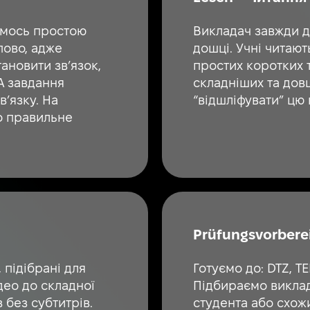
ємось простою
Викладач завжди д
пово, адже
дошці. Учні читают
ановити зв’язок,
простих коротких 
А завдання
складніших та дов
’язку. На
“відшліфувати” цю 
о правильне
Prüfungsvorberei
 підібрані для
Готуємо до: DTZ, T
ідео до складної
Підбираємо виклада
 без субтитрів.
студента або схож