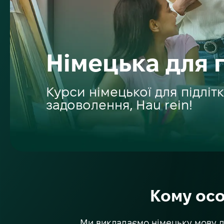
Німецька для п
Курси німецької для підліт
задоволення, Hau rein!
Кому осо
Ми викладаємо німецьку мову д