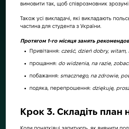
вимовити так, щоб співрозмовник зрозумів
Також усі викладачі, які викладають поль
частина для студента з України.
Протягом 1-го місяця занять рекомендо
Привітання:
cześć, dzień dobry, witam,
прощання:
do widzenia, na razie, zoba
побажання:
smacznego, na zdrowie, p
подяка, перепрошення:
dziękuję, pros
Крок 3. Складіть план 
Коли початківці запитують, як вивчити пол