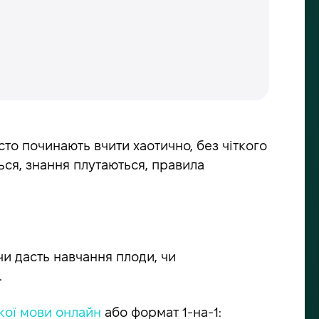
сто починають вчити хаотично, без чіткого
ься, знання плутаються, правила
чи дасть навчання плоди, чи
.
кої мови онлайн
або формат 1-на-1: