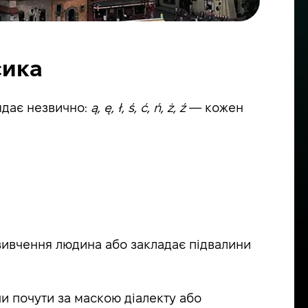
сика
лядає незвично:
ą, ę, ł, ś, ć, ń, ż, ź
— кожен
 вивчення людина або закладає підвалини
 чи почути за маскою діалекту або