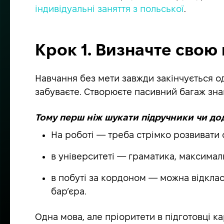
індивідуальні заняття з польської
.
Крок 1. Визначте свою 
Навчання без мети завжди закінчується од
забуваєте. Створюєте пасивний багаж зна
Тому перш ніж шукати підручники чи дода
На роботі — треба стрімко розвивати 
в університеті — граматика, максималь
в побуті за кордоном — можна відклас
бар’єра.
Одна мова, але пріоритети в підготовці к