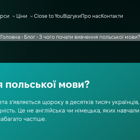
урси
Ціни
Close to You
Відгуки
Про нас
Контакти
ВІДКРИТИ ПІДМЕНЮ
ВІДКРИТИ ПІДМЕНЮ
Головна
Блог
З чого почати вивчення польської мови?
я польської мови?
та з’являється щороку в десятків тисяч українців,
ість. Це не англійська чи німецька, яких навчали
набагато частіше.