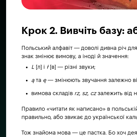
Крок 2. Вивчіть базу: 
Польський алфавіт — доволі дивна річ для 
знак змінює вимову, а іноді й значення:
L
[л] і
ł
[в] — різні звуки;
ą
та
ę
— змінюють звучання залежно від
вимова складів
rz, sz, cz
залежить від н
Правило «читати як написано» в польській
правильно, або звикає до української кал
Тож знайома мова — це пастка. Бо хоч деяк