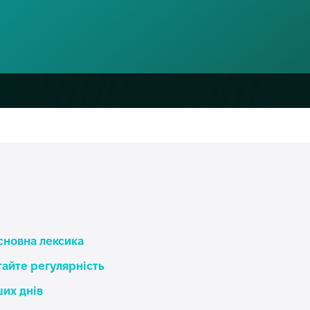
основна лексика
ігайте регулярність
ших днів