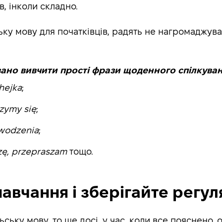
, інколи складно.
ську мову для початківців, радять не нагромаджу
вано вивчити прості фрази щоденного спілкуван
 hejka
;
czymy się
;
owodzenia
;
zę, przepraszam
тощо.
навчання і зберігайте регул
ьську мову, то ще досі, у час, коли все пояснено,