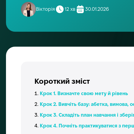
Вікторія
12 хв
30.01.2026
Короткий зміст
Крок 1. Визначте свою мету й рівень
Крок 2. Вивчіть базу: абетка, вимова, 
Крок 3. Складіть план навчання і збер
Крок 4. Почніть практикуватися з пер