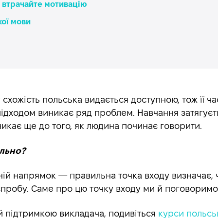
е втрачайте мотивацію
кої мови
 схожість польська видається доступною, тож її ча
 підходом виникає ряд проблем. Навчання затягуєт
никає ще до того, як людина починає говорити.
ильно?
їхній напрямок — правильна точка входу визначає, 
пробу. Саме про цю точку входу ми й поговоримо
 й підтримкою викладача, подивіться
курси польсь