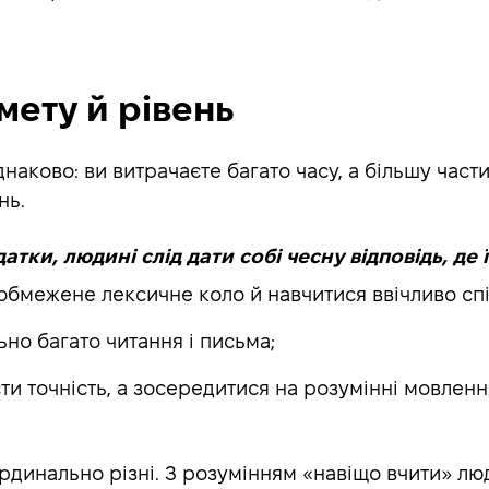
мету й рівень
наково: ви витрачаєте багато часу, а більшу част
нь.
тки, людині слід дати собі чесну відповідь, де
обмежене лексичне коло й навчитися ввічливо сп
но багато читання і письма;
ти точність, а зосередитися на розумінні мовленн
ардинально різні. З розумінням «навіщо вчити» лю