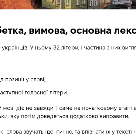
абетка, вимова, основна лек
українців. У ньому 32 літери, і частина з них виг
 позиції у слові;
аступної голосної літери.
 мові діє не завжди. І саме на початковому етапі
ьки, яку потім доведеться додатково виправити.
і слова звучать ідентично, та впізнати їх у тексті