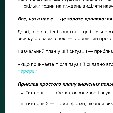
— скільки годин на тиждень виділяти навча
Все, що в нас є — це золоте правило: ви
Довгі, але рідкісні заняття — це ілюзія 
звичку, а разом з нею — стабільний прог
Навчальний план у цій ситуації — приблиз
Якщо починаєте після паузи й складно втр
перерви
.
Приклад простого плану вивчення польсь
Тиждень 1 — абетка, особливості звуків
тиждень 2 — прості фрази, нюанси ви