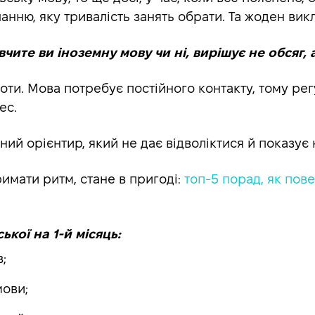
нню, яку тривалість занять обрати. Та жоден викл
вчите ви іноземну мову чи ні, вирішує не обсяг, 
роботи. Мова потребує постійного контакту, тому 
рес.
ний орієнтир, який не дає відволіктися й показує 
имати ритм, стане в пригоді:
топ-5 порад, як пов
кої на 1-й місяць:
;
мови;