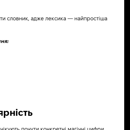
вати словник, адже лексика — найпростіша
ня:
ярність
 очікують почути конкретні магічні цифри