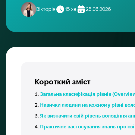
Вікторія
15 хв
25.03.2026
Короткий зміст
Загальна класифікація рівнів (Overview
Навички людини на кожному рівні вол
Як визначити свій рівень володіння а
Практичне застосування знань про свій