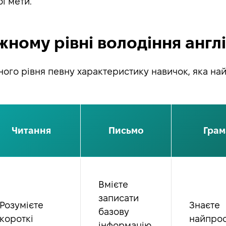
ї мети.
жному рівні володіння анг
ного рівня певну характеристику навичок, яка на
Читання
Письмо
Грам
Вмієте
записати
Розумієте
Знаєте
базову
короткі
найпрос
інформацію