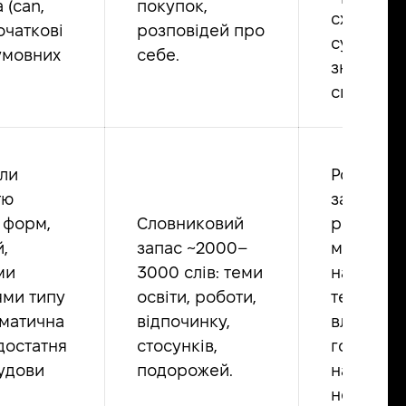
 (can,
покупок,
схоплює
очаткові
розповідей про
суть у
умовних
себе.
знайоми
ситуаціях
ли
Розумієт
тю
загальну
 форм,
Словниковий
розмов і
,
запас ~2000–
мультиме
ми
3000 слів: теми
на знайо
ми типу
освіти, роботи,
теми; мо
раматична
відпочинку,
вловити
достатня
стосунків,
головну 
удови
подорожей.
навіть п
неідеаль