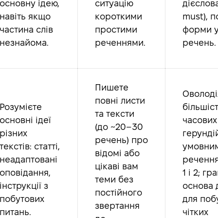
основну ідею,
ситуацію
дієслова
навіть якщо
короткими
must), п
частина слів
простими
форми 
незнайома.
реченнями.
речень.
Пишете
Оволоді
повні листи
Розумієте
більшіс
та тексти
основні ідеї
часових
(до ~20–30
різних
герундій
речень) про
текстів: статті,
умовни
відомі або
неадаптовані
речення
цікаві вам
оповідання,
1 і 2; г
теми без
інструкції з
основа 
постійного
побутових
для поб
звертання
питань.
чітких