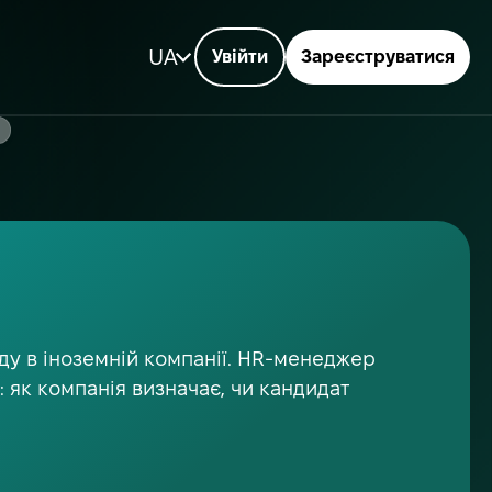
UA
Увійти
Зареєструватися
іду в іноземній компанії. HR-менеджер
: як компанія визначає, чи кандидат