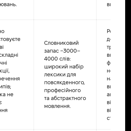
ювань.
вимові.
но
Розумієт
товуєте
деталі у
Словниковий
ві
тривалих
запас ~3000–
складні
виступах,
4000 слів:
чні
фільмах 
широкий набір
ції,
новинах,
лексики для
речення
навіть я
повсякденного,
ипів;
вимова а
професійного
ка не
акцент
та абстрактного
є
відрізня
мовлення.
ння
від
стандарт