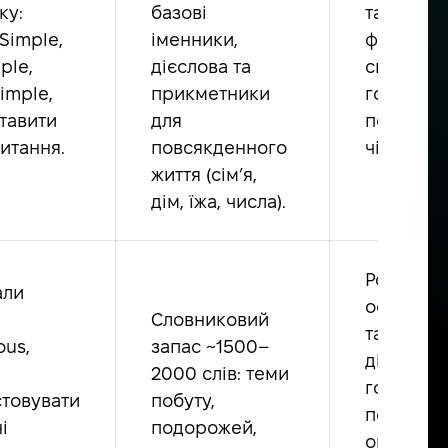
ку:
базові
та найпр
Simple,
іменники,
фрази, я
ple,
дієслова та
співрозм
imple,
прикметники
говорить
ставити
для
повільно
питання.
повсякденного
чітко.
життя (сім’я,
дім, їжа, числа).
Розумієт
али
основні 
Словниковий
та прості
ous,
запас ~1500–
діалоги,
2000 слів: теми
говорять
товувати
побуту,
повільно;
і
подорожей,
орієнтов