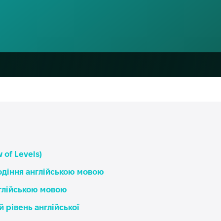
 of Levels)
одіння англійською мовою
нглійською мовою
 рівень англійської