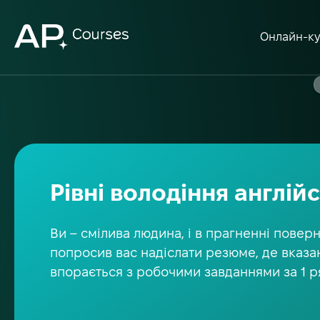
Онлайн-к
Рівні володіння англі
Ви – смілива людина, і в прагненні повер
попросив вас надіслати резюме, де вказан
впорається з робочими завданнями за 1 