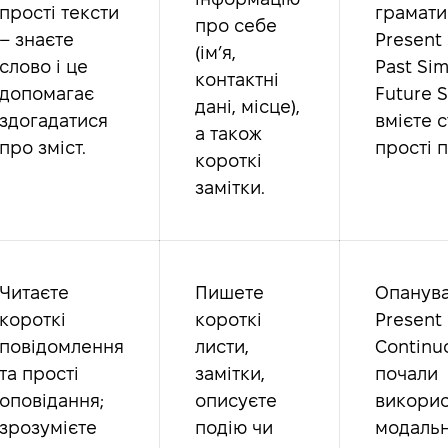
прості тексти
грамати
про себе
– знаєте
Present 
(ім’я,
слово і це
Past Sim
контактні
допомагає
Future S
дані, місце),
здогадатися
вмієте 
а також
про зміст.
прості 
короткі
замітки.
Читаєте
Пишете
Опанув
короткі
короткі
Present
повідомлення
листи,
Continu
та прості
замітки,
почали
оповідання;
описуєте
викорис
зрозумієте
подію чи
модальн