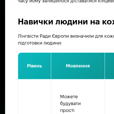
часу йому залишилося діставатися кінцево
Навички людини на ко
Лінгвісти Ради Європи визначили для кож
підготовки людини:
Рівень
Мовлення
Можете
будувати
прості