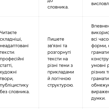
до
висловл
словника.
Впевне
Читаєте
викорис
складніші,
Пишете
всі часо
неадаптовані
зв’язні та
форми, 
тексти:
розгорнуті
грамати
професійні
тексти на
конструк
статті,
різні теми з
умовні 
художні
прикладами
різних т
твори,
й логічною
грамати
публіцистику
структурою.
обмежу
без словника.
вираже
думки.