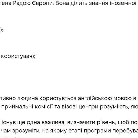
лена Радою Європи. Вона ділить знання іноземної 
);
користувач);
тивно людина користується англійською мовою в рі
 приймальні комісії та візові центри розуміють, 
в існує ще одна важлива: визначити рівень, щоб 
чам зрозуміти, на якому етапі програми перебуває