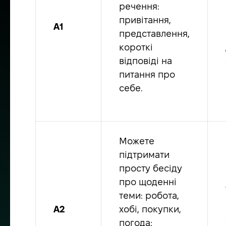
речення:
привітання,
A1
представлення,
короткі
відповіді на
питання про
себе.
Можете
підтримати
просту бесіду
про щоденні
теми: робота,
A2
хобі, покупки,
погода;