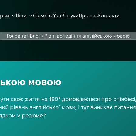
урси
Ціни
Close to You
Відгуки
Про нас
Контакти
ВІДКРИТИ ПІДМЕНЮ
ВІДКРИТИ ПІДМЕНЮ
Головна
Блог
Рівні володіння англійською мовою
йською мовою
нути своє життя на 180° домовляєтеся про співбес
ий рівень англійської мови, і тут виникає питання
рядком у резюме?