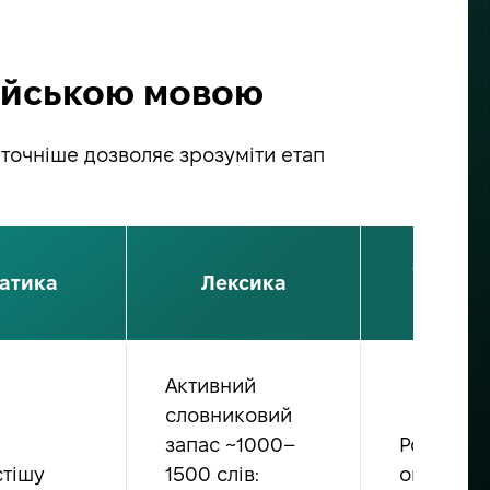
лійською мовою
йточніше дозволяє зрозуміти етап
Сприйн
атика
Лексика
на сл
Активний
словниковий
запас ~1000–
Розумієт
тішу
1500 слів:
окремі с