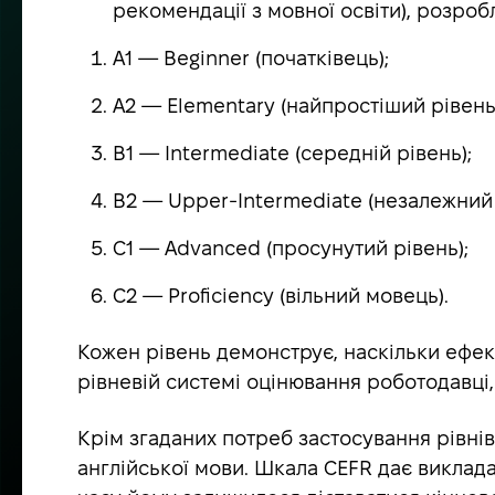
рекомендації з мовної освіти), розроб
A1 — Beginner (початківець);
A2 — Elementary (найпростіший рівень
B1 — Intermediate (середній рівень);
B2 — Upper-Intermediate (незалежний 
C1 — Advanced (просунутий рівень);
C2 — Proficiency (вільний мовець).
Кожен рівень демонструє, наскільки ефек
рівневій системі оцінювання роботодавці,
Крім згаданих потреб застосування рівні
англійської мови. Шкала CEFR дає виклада