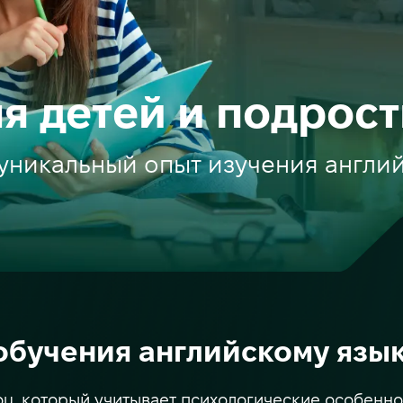
я детей и подрос
уникальный опыт изучения англи
бучения английскому языку
ou, который учитывает психологические особеннос