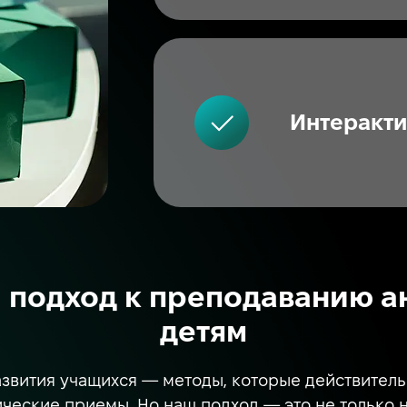
Интеракт
подход к преподаванию а
детям
звития учащихся — методы, которые действительн
еские приемы. Но наш подход — это не только нау