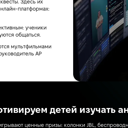
квесты. Здесь их
онлайн-платформах:
ективным: ученики
уются общаться.
аются мультфильмами
 руководитель AP
отивируем детей изучать а
грывают ценные призы: колонки JBL, беспроводн