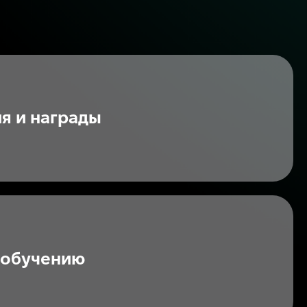
я и награды
 обучению