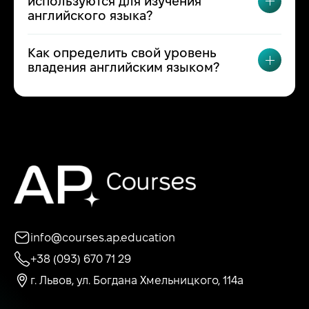
используются для изучения
ПЕРЕК
английского языка?
Как определить свой уровень
ПЕРЕК
владения английским языком?
info@courses.ap.education
+38 (093) 670 71 29
г. Львов, ул. Богдана Хмельницкого, 114а