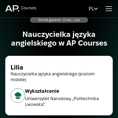
PL
Strona główna
O nas
Lilia
Nauczycielka języka
angielskiego w AP Courses
Lilia
Nauczycielka języka angielskiego (poziom
middle)
Wykształcenie
Uniwersytet Narodowy „Politechnika
Lwowska”.