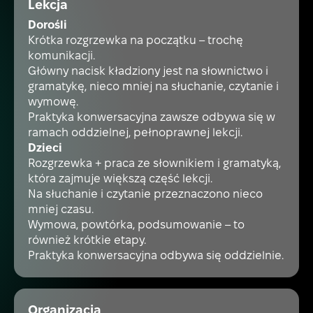
Lekcja
Dorośli
Krótka rozgrzewka na początku – trochę
komunikacji.
Główny nacisk kładziony jest na słownictwo i
gramatykę, nieco mniej na słuchanie, czytanie i
wymowę.
Praktyka konwersacyjna zawsze odbywa się w
ramach oddzielnej, pełnoprawnej lekcji.
Dzieci
Rozgrzewka + praca ze słownikiem i gramatyką,
która zajmuje większą część lekcji.
Na słuchanie i czytanie przeznaczono nieco
mniej czasu.
Wymowa, powtórka, podsumowanie – to
również krótkie etapy.
Praktyka konwersacyjna odbywa się oddzielnie.
Organizacja