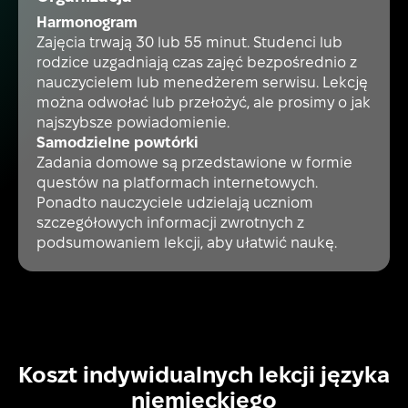
Harmonogram
Zajęcia trwają 30 lub 55 minut. Studenci lub
rodzice uzgadniają czas zajęć bezpośrednio z
nauczycielem lub menedżerem serwisu. Lekcję
można odwołać lub przełożyć, ale prosimy o jak
najszybsze powiadomienie.
Samodzielne powtórki
Zadania domowe są przedstawione w formie
questów na platformach internetowych.
Ponadto nauczyciele udzielają uczniom
szczegółowych informacji zwrotnych z
podsumowaniem lekcji, aby ułatwić naukę.
Koszt indywidualnych lekcji języka
niemieckiego