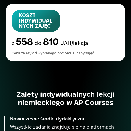
KOSZT
INDYWIDUAL
NYCH ZAJĘĆ
558
810
z
do
UAH/lekcja
Cena zależy od wybranego poziomu i liczby zajęć
Zalety indywidualnych lekcji
niemieckiego w AP Courses
Nowoczesne środki dydaktyczne
Wszystkie zadania znajdują się na platformach