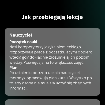
Jak przebiegają lekcje
Nauczyciel
Początek nauki
Nasi korepetytorzy języka niemieckiego
rozpoczynają pracę z początkującymi dopiero
wtedy, gdy dokładnie zrozumieją ich poziom
wiedzy. Poświęcają na to większość zajęć.
Plan
Po ustaleniu potrzeb ucznia nauczyciel i
metodyk opracowują plan kursu. Wszystko po
to, aby osoba nie musiała uczyć się zbędnych
informacji.