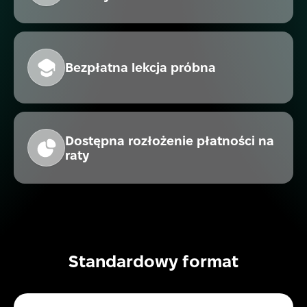
Bezpłatna lekcja próbna
Dostępna rozłożenie płatności na
raty
Standardowy format