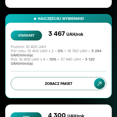
🔥 NAJCZĘŚCIEJ WYBIERANE!
3 467
UAH/rok
STANDART
Poziom: 10 400 UAH
Pół roku: 10 400 UAH x 2
– 5%
= 19 760 UAH
– 3 294
UAH/miesiąc
Rok: 10 400 UAH x 4
– 10%
= 37 440 UAH
– 3 120
UAH/miesiąc
ZOBACZ PAKIET
4 300
UAH/rok